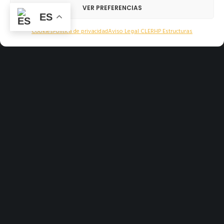
VER PREFERENCIAS
ES
Cookies
Política de privacidad
Aviso Legal CLERHP Estructuras
INVERSORES
NOSOTROS
CONTACTO
INFO@CLERHP.COM
ESPAÑA