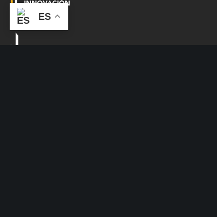
ES
INVERSORES
NOSOTROS
CONTACTO
INFO@CLERHP.COM
ESPAÑA