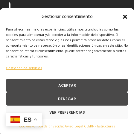
Gestionar consentimiento
Para ofrecer las mejores experiencias, utilizamos tecnologías como las
cookies para almacenar y/o acceder a la información del dispositivo. El
consentimiento de estas tecnologías nos permitirá procesar datos como el
comportamiento de navegación o las identificaciones únicas en este sitio. No
consentir o retirar el consentimiento, puede afectar negativamente a ciertas
características y funciones.
Gestionar los servicios
ACEPTAR
DENEGAR
VER PREFERENCIAS
INVERSORES
ES
NOSOTROS
Cookies
Política de privacidad
Aviso Legal CLERHP Estructuras