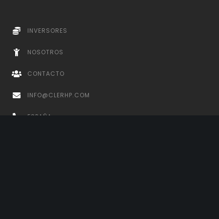
INVERSORES
NOSOTROS
CONTACTO
INFO@CLERHP.COM
ESPAÑA
+34 868 48 16 04
PARAGUAY
+595 982 781 778 +595 (021) 607 160
REPÚBLICA DOMINICANA
+1 631 818 1928