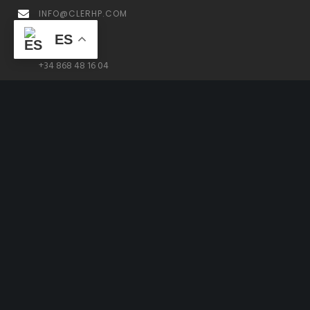
INFO@CLERHP.COM
ES
ESPAÑA
+34 868 48 16 04
PARAGUAY
+595 982 781 778 +595 (021) 607 160
REPÚBLICA DOMINICANA
+1 631 818 1928
Política de Calidad
Aviso Legal