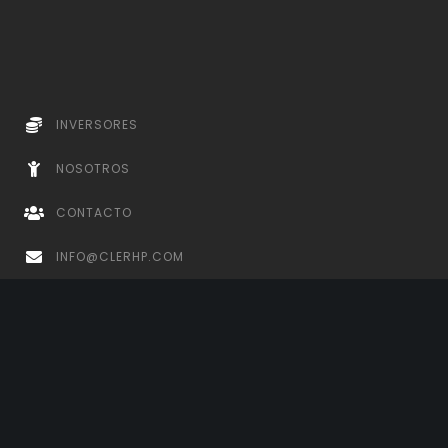
INVERSORES
NOSOTROS
CONTACTO
INFO@CLERHP.COM
ESPAÑA
+34 868 48 16 04
PARAGUAY
+595 982 781 778 +595 (021) 607 160
REPÚBLICA DOMINICANA