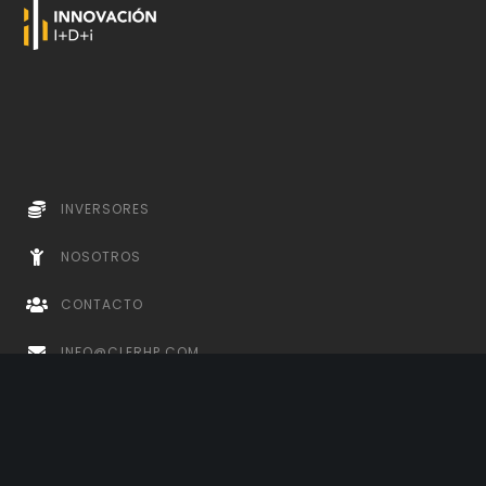
INVERSORES
NOSOTROS
CONTACTO
INFO@CLERHP.COM
ESPAÑA
+34 868 48 16 04
PARAGUAY