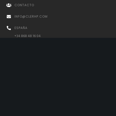
CONTACTO
INFO@CLERHP.COM
ESPAÑA
+34 868 48 16 04
PARAGUAY
+595 982 781 778 +595 (021) 607 160
REPÚBLICA DOMINICANA
+1 631 818 1928
Política de Calidad