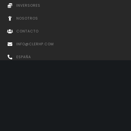
INVERSORES
NOSOTROS
CONTACTO
INFO@CLERHP.COM
ESPAÑA
+34 868 48 16 04
PARAGUAY
+595 982 781 778 +595 (021) 607 160
REPÚBLICA DOMINICANA
+1 631 818 1928