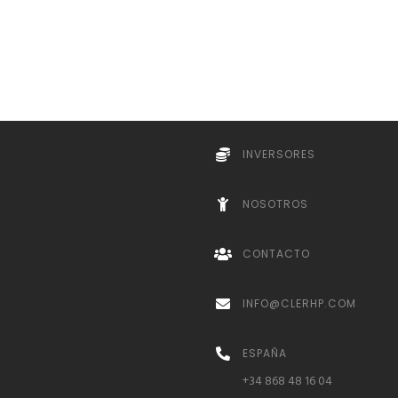
INVERSORES
NOSOTROS
CONTACTO
INFO@CLERHP.COM
ESPAÑA
+34 868 48 16 04