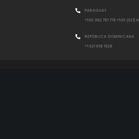
PARAGUAY
+595 982 781 778 +595 (021) 6
REPÚBLICA DOMINICANA
+1 631 818 1928